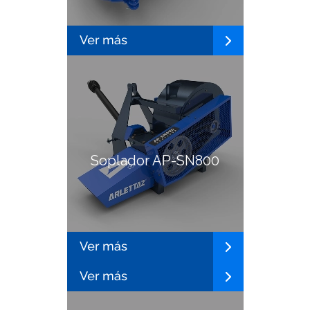
Soplador AP-SN800
Pre limpiadora AP-
LP440