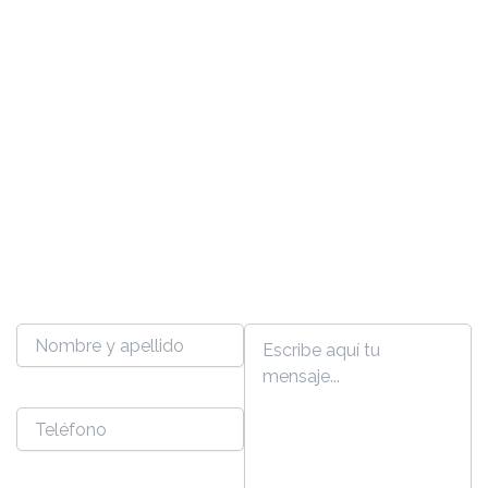
Escribinos ahora. Te damos
una mano con lo que estés
buscando
Nombre y apellido
Mensaje
Teléfono
Email