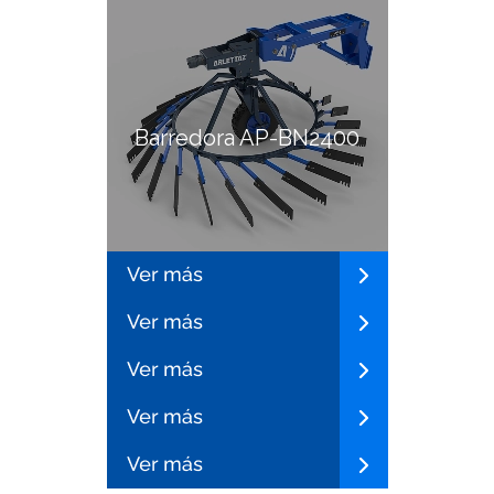
Barredora AP-BN2400
Cosechadora AP-
CN1600
Chipeadora AP-CR100
Desrueznador AP-
DN590
Aspirador AP-AN920