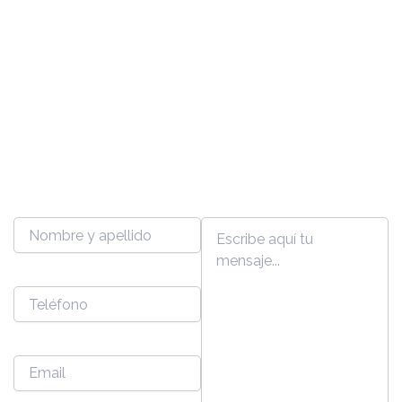
Escribinos ahora. Te damos
una mano con lo que estés
buscando
Nombre y apellido
Mensaje
Teléfono
Email