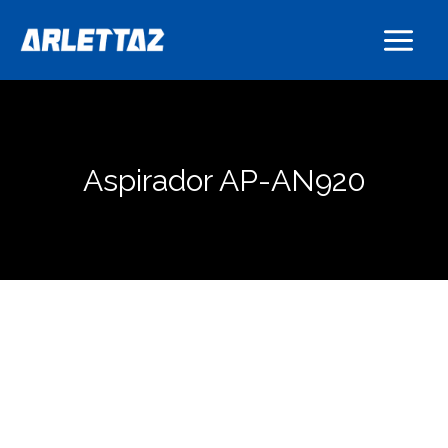
Ir
al
contenido
Aspirador AP-AN920