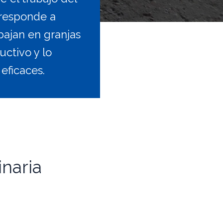
 responde a
bajan en granjas
ctivo y lo
eficaces.
naria